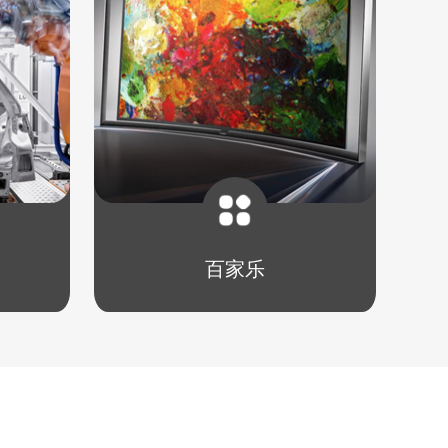
搜索
百家乐