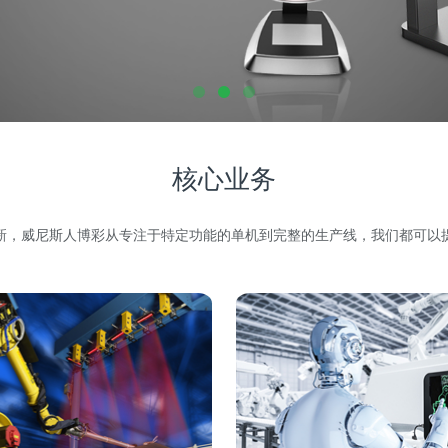
核心业务
新，威尼斯人博彩从专注于特定功能的单机到完整的生产线，我们都可以