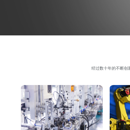
经过数十年的不断创