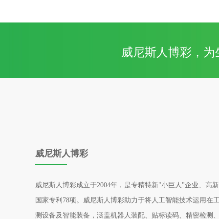
威尼斯人博彩，为
威尼斯人博彩
威尼斯人博彩成立于2004年，是专精特新"小巨人"企业、
国家专利78项。威尼斯人博彩助力于将人工智能技术运用在
测设备及智能装备，涵盖机器人装配、贴标读码、精密检测