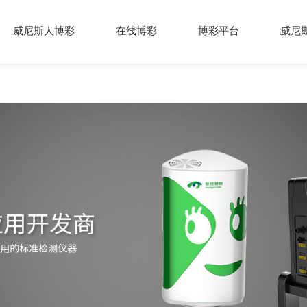
威尼斯人博彩
在线博彩
博彩平台
威尼