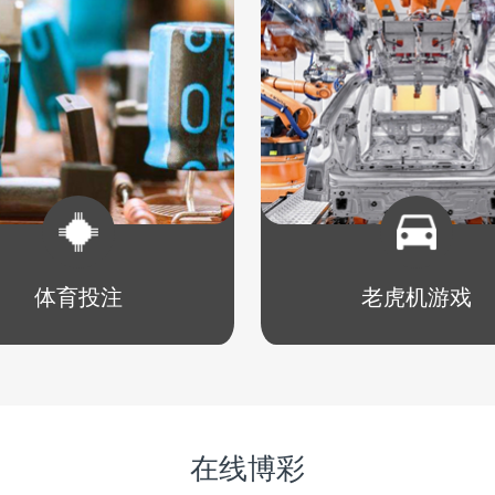
体育投注
老虎机游戏
在线博彩