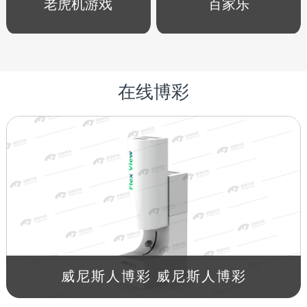
老虎机游戏
百家乐
在线博彩
威尼斯人博彩 威尼斯人博彩