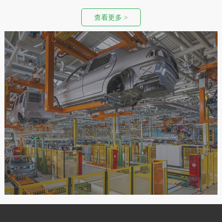
查看更多 >