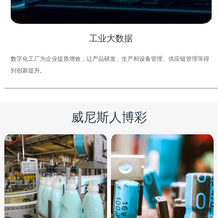
工业大数据
数字化工厂为企业提质增效，让产品研发、生产和设备管理、供应链管理等得
到创新提升。
威尼斯人博彩