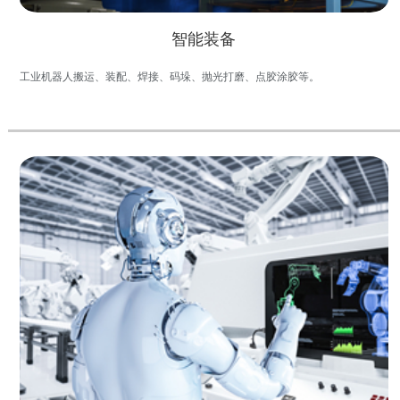
智能装备
工业机器人搬运、装配、焊接、码垛、抛光打磨、点胶涂胶等。
搜索