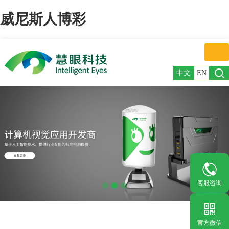
威尼斯人博彩
中文
EN
客服咨询
官方微信