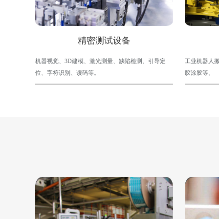
精密测试设备
机器视觉、3D建模、激光测量、缺陷检测、引导定
工业机器人
位、字符识别、读码等。
胶涂胶等。