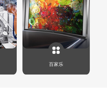
搜索
百家乐