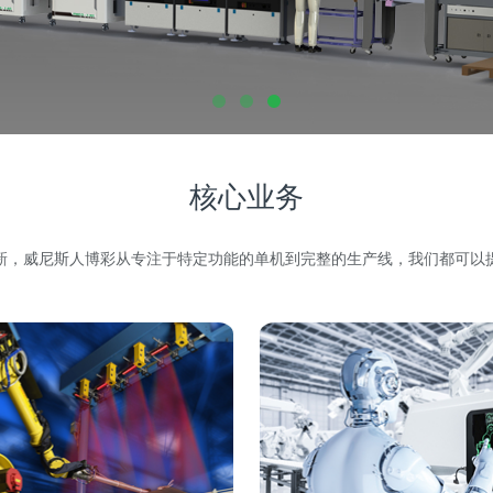
核心业务
新，威尼斯人博彩从专注于特定功能的单机到完整的生产线，我们都可以