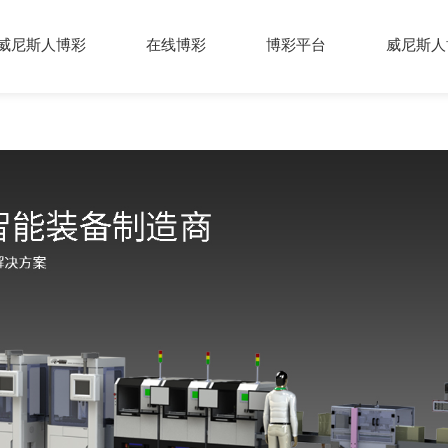
威尼斯人博彩
在线博彩
博彩平台
威尼斯人