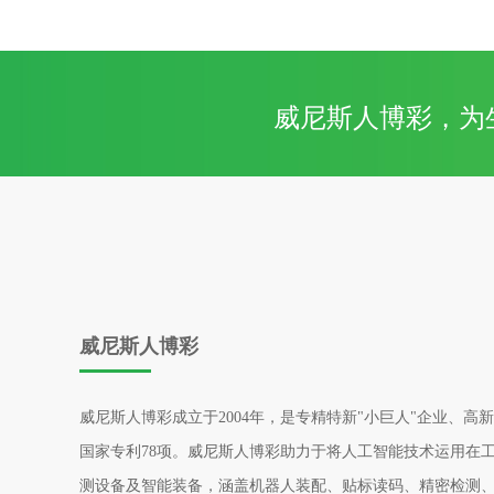
威尼斯人博彩，为
威尼斯人博彩
威尼斯人博彩成立于2004年，是专精特新"小巨人"企业、
国家专利78项。威尼斯人博彩助力于将人工智能技术运用在
测设备及智能装备，涵盖机器人装配、贴标读码、精密检测