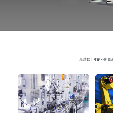
经过数十年的不断创