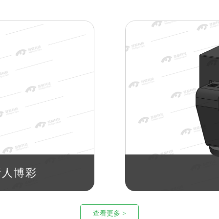
斯人博彩
查看更多 >