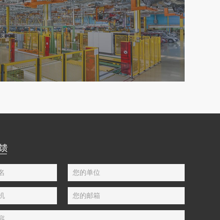
馈
名
您的单位
机
您的邮箱
容