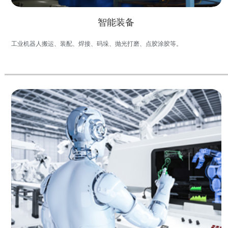
智能装备
工业机器人搬运、装配、焊接、码垛、抛光打磨、点胶涂胶等。
搜索