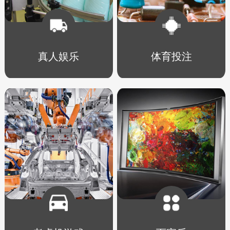
真人娱乐
体育投注