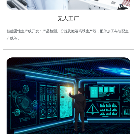
无人工厂
智能柔性生产线开发：产品检测、分拣及搬运码垛生产线，配件加工与装配生
产线等。