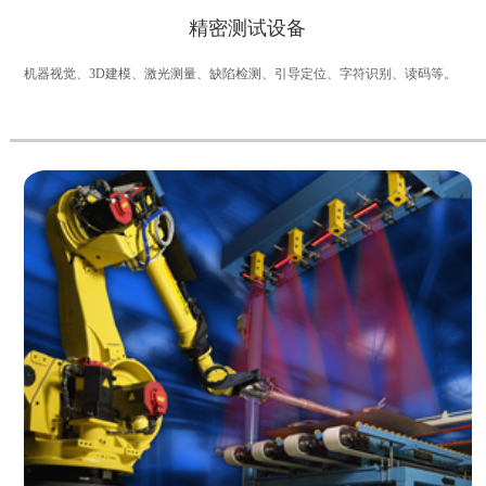
精密测试设备
机器视觉、3D建模、激光测量、缺陷检测、引导定位、字符识别、读码等。