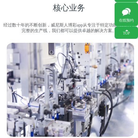
核心业务
在线预约
经过数十年的不断创新，威尼斯人博彩app从专注于特定功能的单机到
完整的生产线，我们都可以提供卓越的解决方案。
TOP
打开