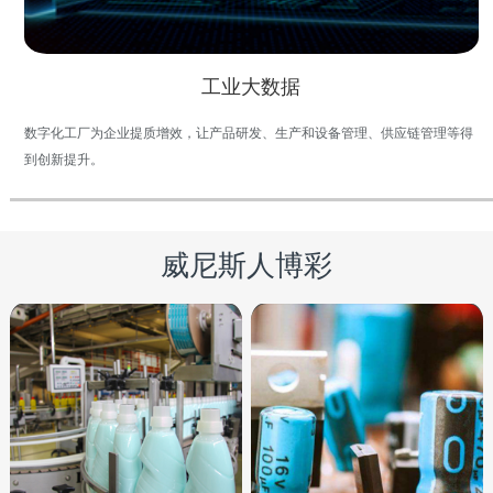
工业大数据
数字化工厂为企业提质增效，让产品研发、生产和设备管理、供应链管理等得
到创新提升。
威尼斯人博彩